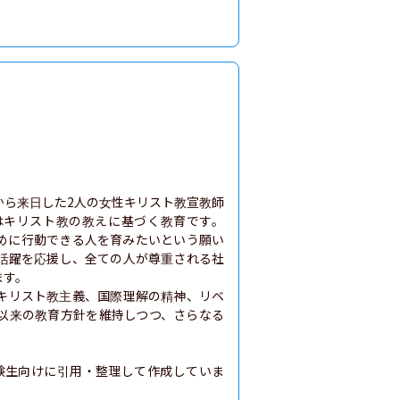
カから来日した2人の女性キリスト教宣教師
はキリスト教の教えに基づく教育です。
めに行動できる人を育みたいという願い
活躍を応援し、全ての人が尊重される社
す。

。キリスト教主義、国際理解の精神、リベ
以来の教育方針を維持しつつ、さらなる
験生向けに引用・整理して作成していま