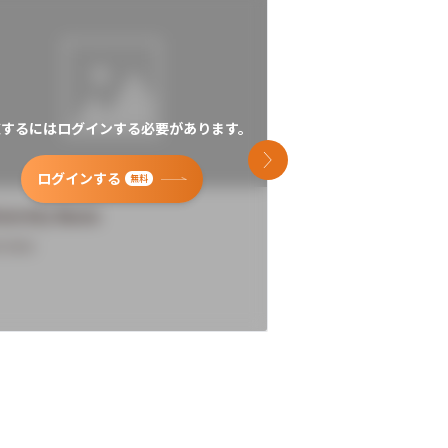
覧するにはログインする必要があります。
閲覧するにはログイン
次のスライド
ログインする
ログインす
無料
versity Name
University Name
rview
Overview