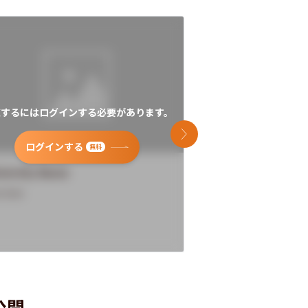
覧するにはログインする必要があります。
閲覧するにはログイン
次のスライド
ログインする
ログインす
無料
versity Name
University Name
rview
Overview
公開