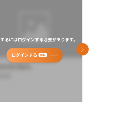
覧するにはログインする必要があります。
閲覧するにはログイン
次のスライド
ログインする
ログインす
無料
versity Name
University Name
rview
Overview