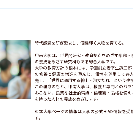
時代感覚を研ぎ澄まし、個性輝く人物を育てる。

甲南大学は、世界的研究・教育拠点をめざす学部・
の養成をめざす研究科もある総合大学です。

大学の教育方針の根本には、学園創立者平生釟三郎 
の修養と健康の増進を重んじ、個性を尊重して各
先」、「世界に通用する紳士・淑女たれ」という建学
この理念のもと、甲南大学は、教養と専門とのバラ
おこない、良質な社会的常識・倫理観・品格を備え
を持った人材の養成をめざします。

※本大学ページの情報は大学の公式HPの情報を受
す。