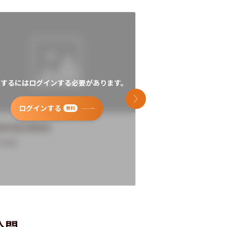
覧するにはログインする必要があります。
閲覧するにはログイン
次のスライド
ログインする
ログインす
無料
versity Name
University Name
rview
Overview
公開