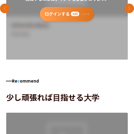
前のスライド
次
ログインする
無料
University Name
Overview
Re
c
ommend
少し頑張れば目指せる大学