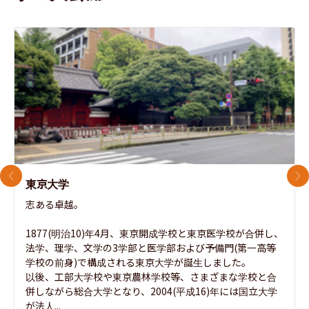
前のスライド
次
東京大学
志ある卓越。

1877(明治10)年4月、東京開成学校と東京医学校が合併し、
法学、理学、文学の3学部と医学部および予備門(第一高等
学校の前身)で構成される東京大学が誕生しました。

以後、工部大学校や東京農林学校等、さまざまな学校と合
併しながら総合大学となり、2004(平成16)年には国立大学
が法人...