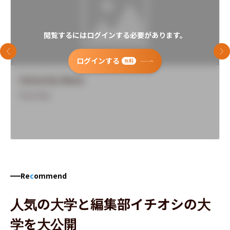
閲覧するにはログインする必要があります。
前のスライド
次
ログインする
無料
University Name
Overview
Re
c
ommend
人気の大学と編集部イチオシの大
学を大公開