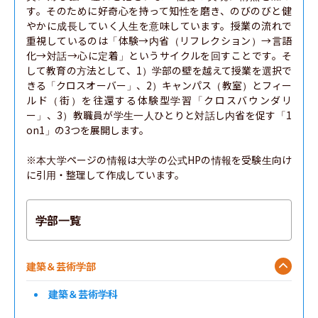
す。そのために好奇心を持って知性を磨き、のびのびと健
やかに成長していく人生を意味しています。授業の流れで
重視しているのは「体験→内省（リフレクション）→言語
化→対話→心に定着」というサイクルを回すことです。そ
して教育の方法として、1）学部の壁を越えて授業を選択で
きる「クロスオーバー」、2）キャンパス（教室）とフィー
ルド（街）を往還する体験型学習「クロスバウンダリ
ー」、3）教職員が学生一人ひとりと対話し内省を促す「1
on1」の3つを展開します。

※本大学ページの情報は大学の公式HPの情報を受験生向け
に引用・整理して作成しています。
学部一覧
建築＆芸術学部
建築＆芸術学科