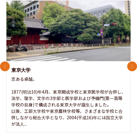
前のスライド
次
東京大学
志ある卓越。

1877(明治10)年4月、東京開成学校と東京医学校が合併し、
法学、理学、文学の3学部と医学部および予備門(第一高等
学校の前身)で構成される東京大学が誕生しました。

以後、工部大学校や東京農林学校等、さまざまな学校と合
併しながら総合大学となり、2004(平成16)年には国立大学
が法人...