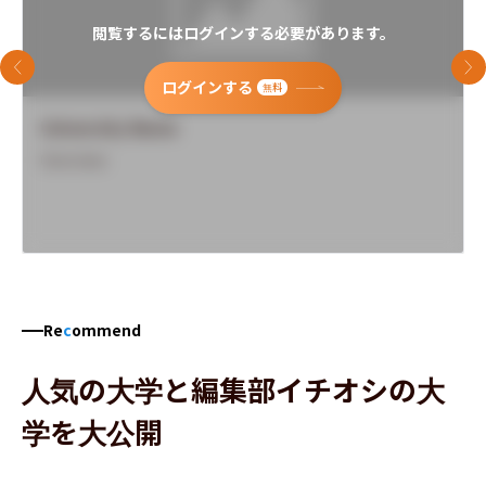
閲覧するにはログインする必要があります。
前のスライド
次
ログインする
無料
University Name
Overview
Re
c
ommend
人気の大学と編集部イチオシの大
学を大公開