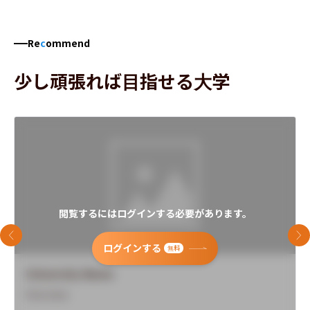
Re
c
ommend
少し頑張れば目指せる大学
閲覧するにはログインする必要があります。
前のスライド
次
ログインする
無料
University Name
Overview