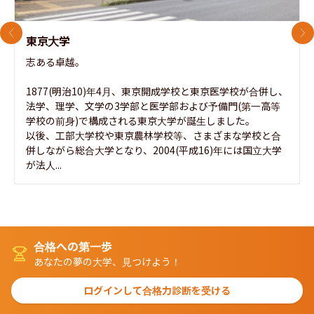
前のスライド
次
東京大学
志ある卓越。

1877(明治10)年4月、東京開成学校と東京医学校が合併し、
法学、理学、文学の3学部と医学部および予備門(第一高等
学校の前身)で構成される東京大学が誕生しました。

以後、工部大学校や東京農林学校等、さまざまな学校と合
併しながら総合大学となり、2004(平成16)年には国立大学
が法人...
合格への第一歩
あなたの夢の大学、見つけよう！
ログインして合格力診断を受ける