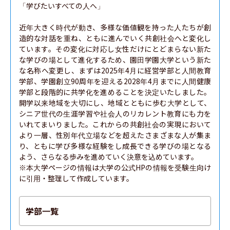
「学びたいすべての人へ」

近年大きく時代が動き、多様な価値観を持った人たちが創
造的な対話を重ね、ともに進んでいく共創社会へと変化し
ています。その変化に対応し女性だけにとどまらない新た
な学びの場として進化するため、園田学園大学という新た
な名称へ変更し、まずは2025年4月に経営学部と人間教育
学部、学園創立90周年を迎える2028年4月までに人間健康
学部と段階的に共学化を進めることを決定いたしました。
開学以来地域を大切にし、地域とともに歩む大学として、
シニア世代の生涯学習や社会人のリカレント教育にも力を
いれてまいりました。これからの共創社会の実現において
より一層、性別年代立場などを超えたさまざまな人が集ま
り、ともに学び多様な経験をし成長できる学びの場となる
よう、さらなる歩みを進めていく決意を込めています。

※本大学ページの情報は大学の公式HPの情報を受験生向け
に引用・整理して作成しています。
学部一覧