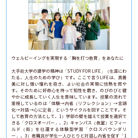
ウェルビーイングを実現する「胸を打つ教育」をあなたに

大手前大学の建学の精神は「STUDY FOR LIFE」（生涯にわ
たる、人生のための学び）です。ここで言うLIFEは、真善
美に対し強い憧れを抱き、よい社会の実現に情熱を燃や
す。そのために好奇心を持って知性を磨き、のびのびと健
やかに成長していく人生を意味しています。授業の流れで
重視しているのは「体験→内省（リフレクション）→言語
化→対話→心に定着」というサイクルを回すことです。そ
して教育の方法として、1）学部の壁を越えて授業を選択で
きる「クロスオーバー」、2）キャンパス（教室）とフィー
ルド（街）を往還する体験型学習「クロスバウンダリ
ー」、3）教職員が学生一人ひとりと対話し内省を促す「1