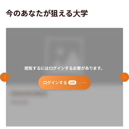
今のあなたが狙える大学
閲覧するにはログインする必要があります。
前のスライド
次
ログインする
無料
University Name
Overview