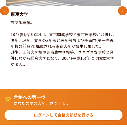
前のスライド
次
東京大学
志ある卓越。

1877(明治10)年4月、東京開成学校と東京医学校が合併し、
法学、理学、文学の3学部と医学部および予備門(第一高等
学校の前身)で構成される東京大学が誕生しました。

以後、工部大学校や東京農林学校等、さまざまな学校と合
併しながら総合大学となり、2004(平成16)年には国立大学
が法人...
合格への第一歩
あなたの夢の大学、見つけよう！
ログインして合格力診断を受ける