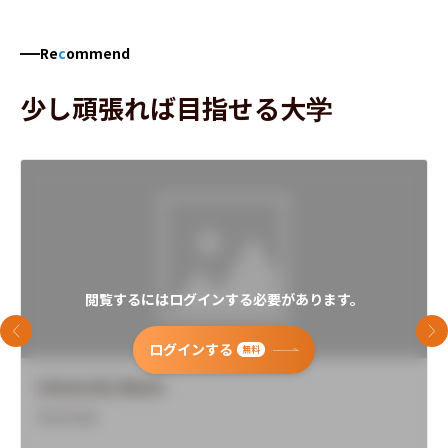
Re
c
ommend
少し頑張れば目指せる大学
閲覧するにはログインする必要があります。
前のスライド
次
ログインする
無料
University Name
Overview