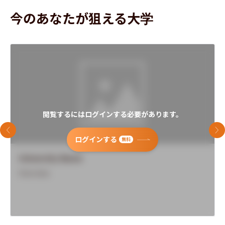
今のあなたが狙える大学
閲覧するにはログインする必要があります。
前のスライド
次
ログインする
無料
University Name
Overview