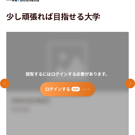
少し頑張れば目指せる大学
閲覧するにはログインする必要があります。
前のスライド
次
ログインする
無料
University Name
Overview