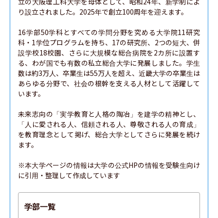
立の大阪理工科大学を母体として、昭和24年、新学制によ
り設立されました。2025年で創立100周年を迎えます。

16学部50学科とすべての学問分野を究める大学院11研究
科・1学位プログラムを持ち、17の研究所、2つの短大、併
設学校18校園、さらに大規模な総合病院を2カ所に設置す
る、わが国でも有数の私立総合大学に発展しました。学生
数は約3万人、卒業生は55万人を超え、近畿大学の卒業生は
あらゆる分野で、社会の根幹を支える人材として活躍して
います。

未来志向の「実学教育と人格の陶冶」を建学の精神とし、
「人に愛される人、信頼される人、尊敬される人の育成」
を教育理念として掲げ、総合大学としてさらに発展を続け
ます。

※本大学ページの情報は大学の公式HPの情報を受験生向け
に引用・整理して作成しています
学部一覧