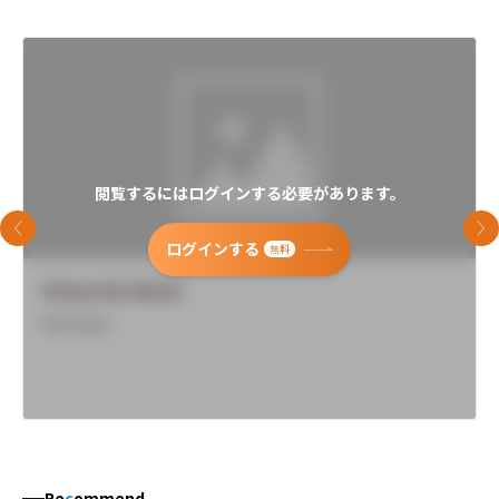
閲覧するにはログインする必要があります。
前のスライド
次
ログインする
無料
University Name
Overview
Re
c
ommend