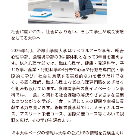
社会に開かれた、社会により近い、そして学生が成長実感
をもてる大学へ

2026年4月、帝塚山学院大学はリベラルアーツ学部、総合
心理学部、食環境学部の3学部体制となって3年目を迎えま
す。総合心理学部では、臨床心理学、健康・発達科学、子
ども学、産業・行動科学の4分野で心理や行動を専門的・学
際的に学び、社会に貢献する実践的な力を養うだけでな
く、公認心理師、臨床心理士などの心理専門職をめざせる
仕組みも設けています。食環境学部の食イノベーション学
科では、「食」と関わる社会課題の解決やさまざまな産業
とのつながりを学び、「食」を通じて人の健康や幸福に貢
献する力を養います。管理栄養学科では、メディカルコー
ス、アスリート栄養コース、国際栄養コース等において視
野を広げ、その学びを深めます。

※本大学ページの情報は大学の公式HPの情報を受験生向け