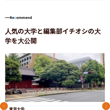
Re
c
ommend
人気の大学と編集部イチオシの大
学を大公開
前のスライド
次
東京大学