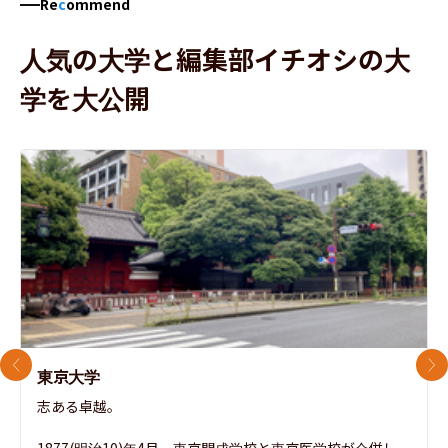
Re
c
ommend
人気の大学と編集部イチオシの大
学を大公開
前のスライド
次
東京大学
志ある卓越。
