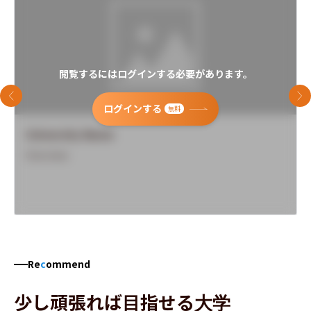
閲覧するにはログインする必要があります。
前のスライド
次
ログインする
無料
University Name
Overview
Re
c
ommend
少し頑張れば目指せる大学