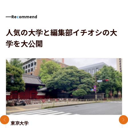
Re
c
ommend
人気の大学と編集部イチオシの大
学を大公開
前のスライド
次
東京大学