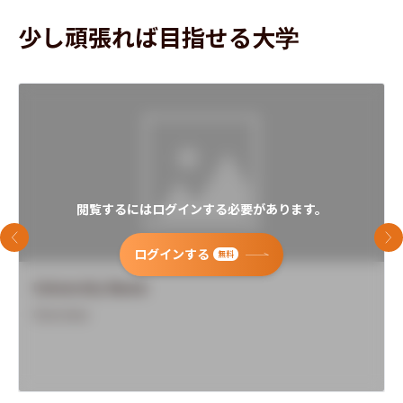
少し頑張れば目指せる大学
閲覧するにはログインする必要があります。
前のスライド
次
ログインする
無料
University Name
Overview