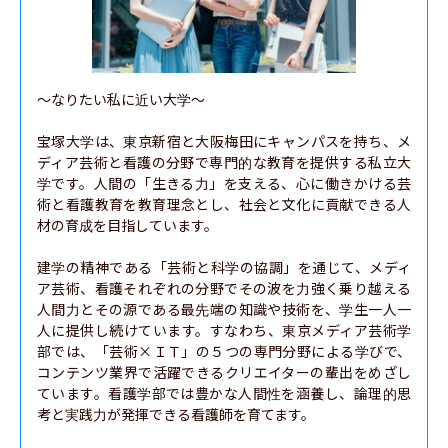
〜なりたい私に近い大学〜

宝塚大学は、東京新宿と大阪梅田にキャンパスを持ち、メ
ディア芸術と看護の分野で専門的な教育を提供する私立大
学です。人間の「生きる力」を支える、心に働きかける芸
術と看護教育を教育理念とし、社会と文化に貢献できる人
材の育成を目指しています。

建学の精神である「芸術と科学の協調」を通じて、メディ
ア芸術、看護それぞれの分野でその波を力強く乗り越える
人間力とその源である最先端の知識や技術を、学生一人一
人に提供し続けています。すなわち、東京メディア芸術学
部では、「芸術×ＩＴ」の５つの専門分野による学びで、
コンテンツ業界で活躍できるクリエイターの輩出をめざし
ています。看護学部では豊かな人間性を涵養し、論理的思
考と実践力が発揮できる看護師を育てます。
