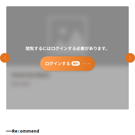
閲覧するにはログインする必要があります。
前のスライド
次
ログインする
無料
University Name
Overview
Re
c
ommend