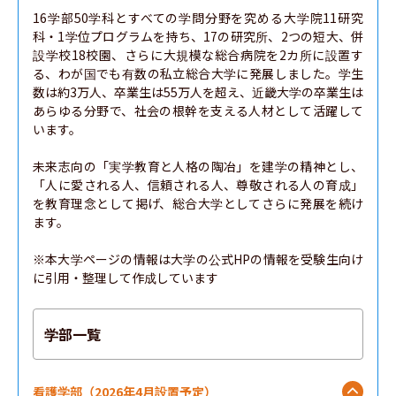
16学部50学科とすべての学問分野を究める大学院11研究
科・1学位プログラムを持ち、17の研究所、2つの短大、併
設学校18校園、さらに大規模な総合病院を2カ所に設置す
る、わが国でも有数の私立総合大学に発展しました。学生
数は約3万人、卒業生は55万人を超え、近畿大学の卒業生は
あらゆる分野で、社会の根幹を支える人材として活躍して
います。

未来志向の「実学教育と人格の陶冶」を建学の精神とし、
「人に愛される人、信頼される人、尊敬される人の育成」
を教育理念として掲げ、総合大学としてさらに発展を続け
ます。

※本大学ページの情報は大学の公式HPの情報を受験生向け
に引用・整理して作成しています
学部一覧
看護学部（2026年4月設置予定）