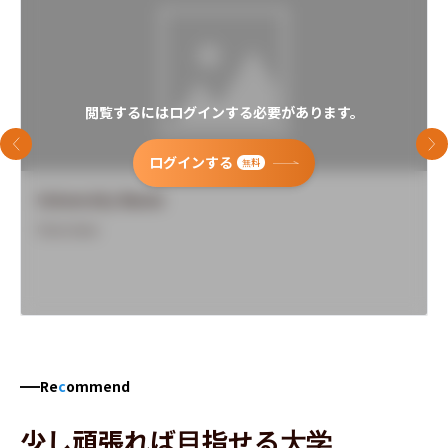
閲覧するにはログインする必要があります。
前のスライド
次
ログインする
無料
University Name
Overview
Re
c
ommend
少し頑張れば目指せる大学