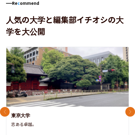
Re
c
ommend
人気の大学と編集部イチオシの大
学を大公開
前のスライド
次
東京大学
志ある卓越。
