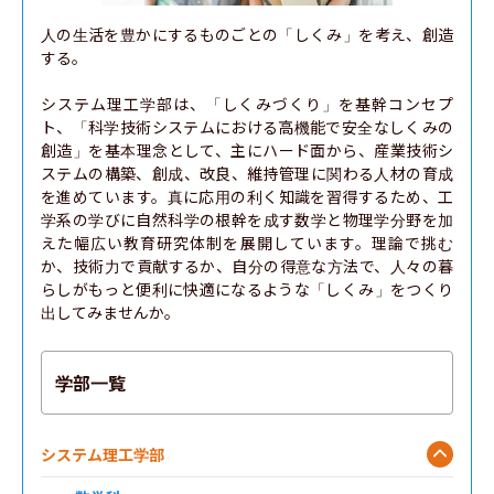
地球総合工学科 建築工学コース
人の生活を豊かにするものごとの「しくみ」を考え、創造
する。

基礎工学部
システム理工学部は、「しくみづくり」を基幹コンセプ
ト、「科学技術システムにおける高機能で安全なしくみの
創造」を基本理念として、主にハード面から、産業技術シ
ステムの構築、創成、改良、維持管理に関わる人材の育成
を進めています。真に応用の利く知識を習得するため、工
学系の学びに自然科学の根幹を成す数学と物理学分野を加
えた幅広い教育研究体制を展開しています。理論で挑む
か、技術力で貢献するか、自分の得意な方法で、人々の暮
らしがもっと便利に快適になるような「しくみ」をつくり
出してみませんか。
学部一覧
システム理工学部