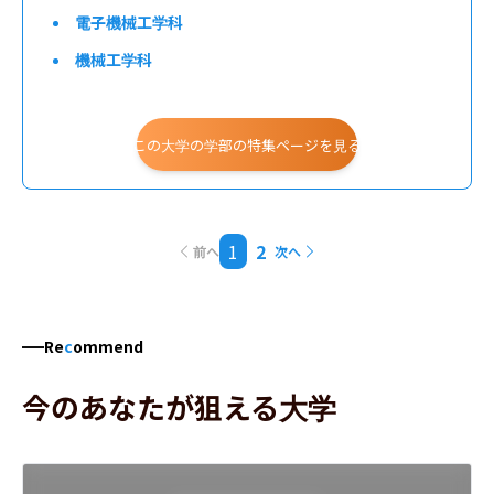
電子機械工学科
機械工学科
基礎理工学科（数理科学専攻）
基礎理工学科（環境化学専攻）
この大学の学部の特集ページを見る
情報通信工学部
建築・デザイン学部
1
2
前へ
次へ
総合情報学部
Re
c
ommend
今のあなたが狙える大学