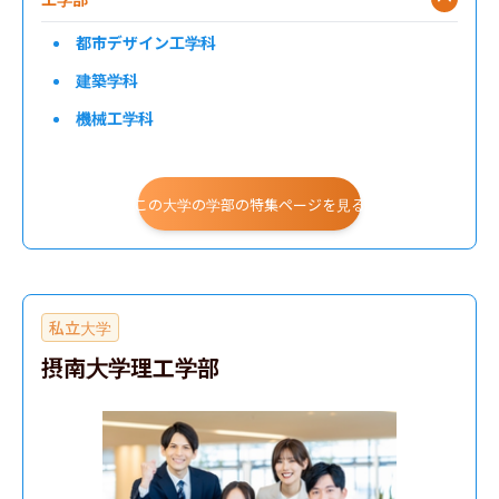
都市デザイン工学科
建築学科
機械工学科
電気電子システム工学科
電子情報システム工学科
この大学の学部の特集ページを見る
応用化学科
環境工学科
生命工学科
私立大学
ロボティクス&デザイン工学部
摂南大学理工学部