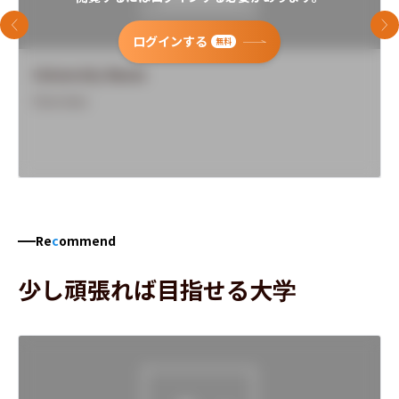
前のスライド
次
ログインする
無料
University Name
Overview
Re
c
ommend
少し頑張れば目指せる大学