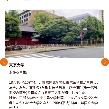
前のスライド
次
東京大学
志ある卓越。

1877(明治10)年4月、東京開成学校と東京医学校が合併し、
法学、理学、文学の3学部と医学部および予備門(第一高等
学校の前身)で構成される東京大学が誕生しました。

以後、工部大学校や東京農林学校等、さまざまな学校と合
併しながら総合大学となり、2004(平成16)年には国立大学
が法人...