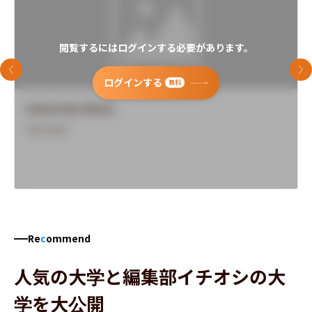
閲覧するにはログインする必要があります。
前のスライド
次
ログインする
無料
University Name
Overview
Re
c
ommend
人気の大学と編集部イチオシの大
学を大公開