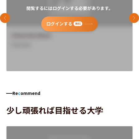
閲覧するにはログインする必要があります。
前のスライド
次
ログインする
無料
University Name
Overview
Re
c
ommend
少し頑張れば目指せる大学