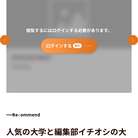
閲覧するにはログインする必要があります。
前のスライド
次
ログインする
無料
University Name
Overview
Re
c
ommend
人気の大学と編集部イチオシの大