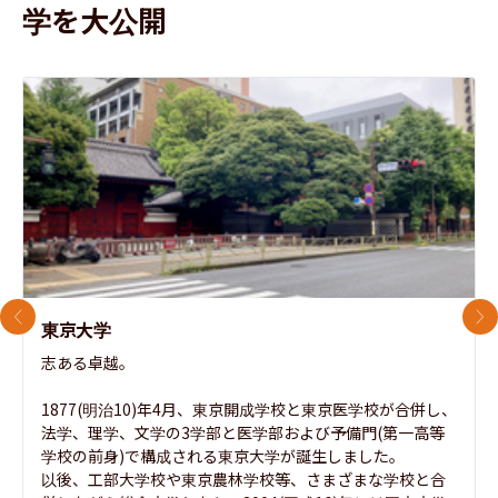
学を大公開
前のスライド
次
東京大学
志ある卓越。

1877(明治10)年4月、東京開成学校と東京医学校が合併し、
法学、理学、文学の3学部と医学部および予備門(第一高等
学校の前身)で構成される東京大学が誕生しました。

以後、工部大学校や東京農林学校等、さまざまな学校と合