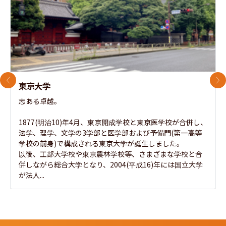
前のスライド
次
東京大学
志ある卓越。

1877(明治10)年4月、東京開成学校と東京医学校が合併し、
法学、理学、文学の3学部と医学部および予備門(第一高等
学校の前身)で構成される東京大学が誕生しました。

以後、工部大学校や東京農林学校等、さまざまな学校と合
併しながら総合大学となり、2004(平成16)年には国立大学
が法人...