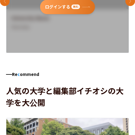
前のスライド
次
ログインする
無料
University Name
Overview
Re
c
ommend
人気の大学と編集部イチオシの大
学を大公開