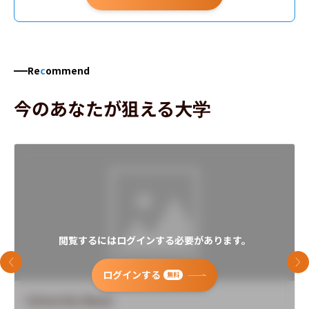
Re
c
ommend
今のあなたが狙える大学
閲覧するにはログインする必要があります。
前のスライド
次
ログインする
無料
University Name