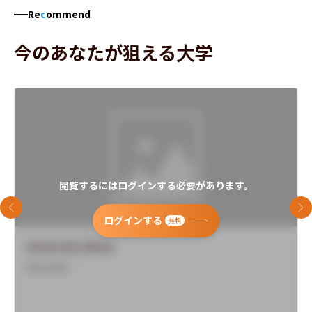
Re
c
ommend
今のあなたが狙える大学
閲覧するにはログインする必要があります。
前のスライド
次
ログインする
無料
University Name
Overview