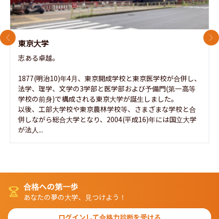
前のスライド
次
東京大学
志ある卓越。

1877(明治10)年4月、東京開成学校と東京医学校が合併し、
法学、理学、文学の3学部と医学部および予備門(第一高等
学校の前身)で構成される東京大学が誕生しました。

以後、工部大学校や東京農林学校等、さまざまな学校と合
併しながら総合大学となり、2004(平成16)年には国立大学
が法人...
合格への第一歩
あなたの夢の大学、見つけよう！
ログインして合格力診断を受ける