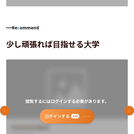
Re
c
ommend
少し頑張れば目指せる大学
閲覧するにはログインする必要があります。
前のスライド
次
ログインする
無料
University Name