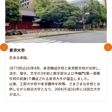
前のスライド
次
東京大学
志ある卓越。

1877(明治10)年4月、東京開成学校と東京医学校が合併し、
法学、理学、文学の3学部と医学部および予備門(第一高等
学校の前身)で構成される東京大学が誕生しました。

以後、工部大学校や東京農林学校等、さまざまな学校と合
併しながら総合大学となり、2004(平成16)年には国立大学
が法人...