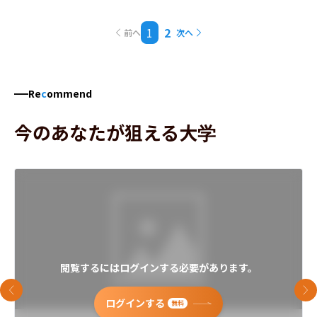
1
2
前へ
次へ
Re
c
ommend
今のあなたが狙える大学
閲覧するにはログインする必要があります。
前のスライド
次
ログインする
無料