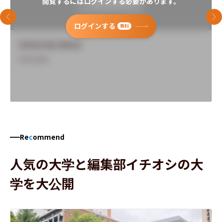
閲覧するにはログインする必要があります。
前のスライド
次
ログインする
無料
University Name
Overview
Re
c
ommend
人気の大学と編集部イチオシの大
学を大公開