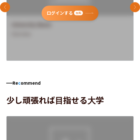
前のスライド
次
ログインする
無料
University Name
Overview
Re
c
ommend
少し頑張れば目指せる大学