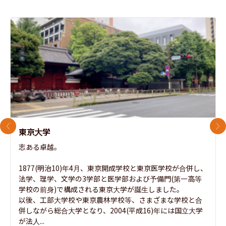
前のスライド
次
東京大学
志ある卓越。

1877(明治10)年4月、東京開成学校と東京医学校が合併し、
法学、理学、文学の3学部と医学部および予備門(第一高等
学校の前身)で構成される東京大学が誕生しました。

以後、工部大学校や東京農林学校等、さまざまな学校と合
併しながら総合大学となり、2004(平成16)年には国立大学
が法人...