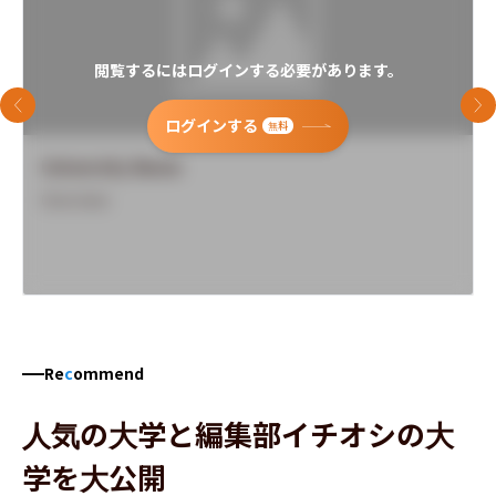
閲覧するにはログインする必要があります。
前のスライド
次
ログインする
無料
University Name
Overview
Re
c
ommend
人気の大学と編集部イチオシの大
学を大公開