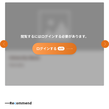
閲覧するにはログインする必要があります。
前のスライド
次
ログインする
無料
University Name
Overview
Re
c
ommend