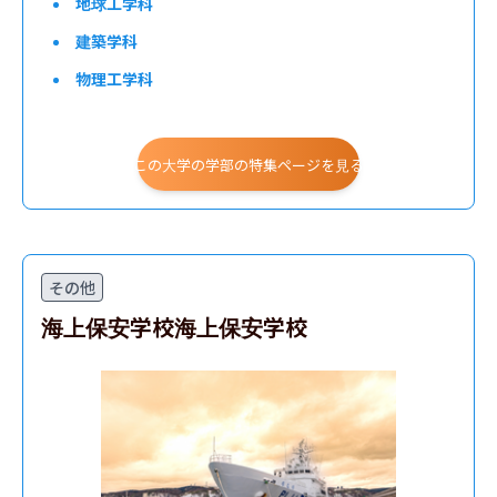
地球工学科
建築学科
物理工学科
電気電子工学科
情報学科
この大学の学部の特集ページを見る
理工化学科
その他
海上保安学校海上保安学校