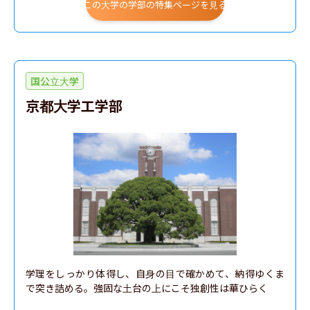
この大学の学部の特集ページを見る
機械理工学科
機能分子・生命化学科
化学システム創成工学科
国公立大学
環境システム学科
京都大学工学部
数理システム学科
生命医科学部
学理をしっかり体得し、自身の目で確かめて、納得ゆくま
で突き詰める。強固な土台の上にこそ独創性は華ひらく
