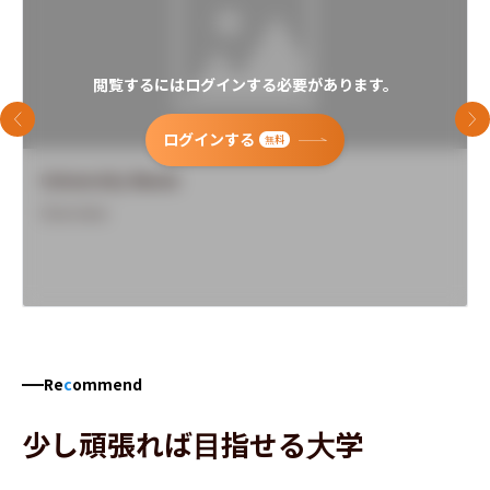
閲覧するにはログインする必要があります。
前のスライド
次
ログインする
無料
University Name
Overview
Re
c
ommend
少し頑張れば目指せる大学