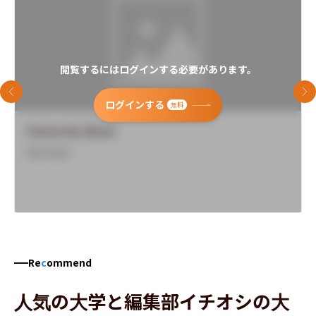
閲覧するにはログインする必要があります。
前のスライド
次
ログインする
無料
University Name
Overview
Re
c
ommend
人気の大学と編集部イチオシの大