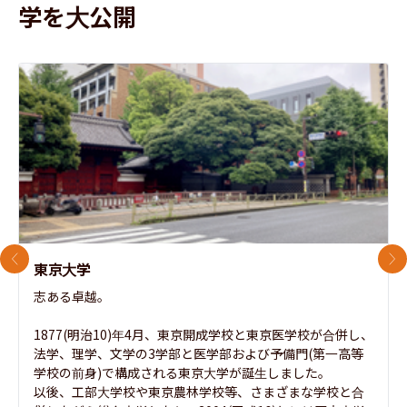
学を大公開
前のスライド
次
東京大学
志ある卓越。

1877(明治10)年4月、東京開成学校と東京医学校が合併し、
法学、理学、文学の3学部と医学部および予備門(第一高等
学校の前身)で構成される東京大学が誕生しました。

以後、工部大学校や東京農林学校等、さまざまな学校と合