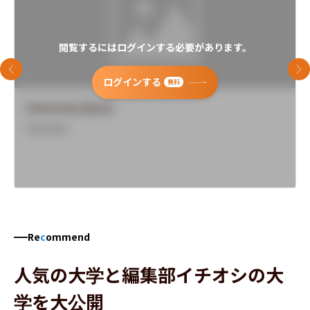
閲覧するにはログインする必要があります。
前のスライド
次
ログインする
無料
University Name
Overview
Re
c
ommend
人気の大学と編集部イチオシの大
学を大公開