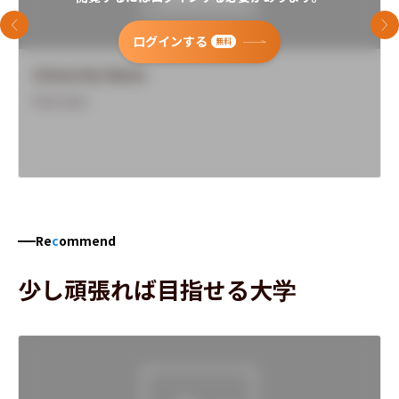
前のスライド
次
ログインする
無料
University Name
Overview
Re
c
ommend
少し頑張れば目指せる大学