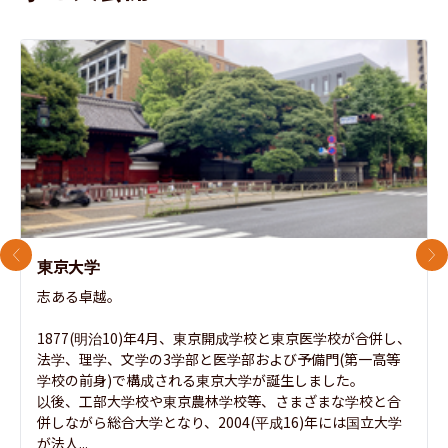
前のスライド
次
東京大学
志ある卓越。

1877(明治10)年4月、東京開成学校と東京医学校が合併し、
法学、理学、文学の3学部と医学部および予備門(第一高等
学校の前身)で構成される東京大学が誕生しました。

以後、工部大学校や東京農林学校等、さまざまな学校と合
併しながら総合大学となり、2004(平成16)年には国立大学
が法人...