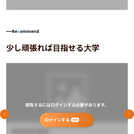
Re
c
ommend
少し頑張れば目指せる大学
閲覧するにはログインする必要があります。
前のスライド
次
ログインする
無料
University Name