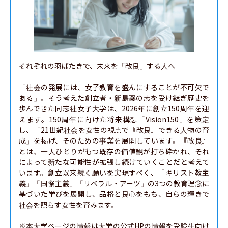
それぞれの羽ばたきで、未来を「改良」する人へ

「社会の発展には、女子教育を盛んにすることが不可欠で
ある」。そう考えた創立者・新島襄の志を受け継ぎ歴史を
歩んできた同志社女子大学は、2026年に創立150周年を迎
えます。150周年に向けた将来構想「Vision150」を策定
し、「21世紀社会を女性の視点で『改良』できる人物の育
成」を掲げ、そのための事業を展開しています。『改良』
とは、一人ひとりがもつ既存の価値観が打ち砕かれ、それ
によって新たな可能性が拡張し続けていくことだと考えて
います。創立以来続く願いを実現すべく、「キリスト教主
義」「国際主義」「リベラル・アーツ」の3つの教育理念に
基づいた学びを展開し、品格と良心をもち、自らの輝きで
社会を照らす女性を育みます。

※本大学ページの情報は大学の公式HPの情報を受験生向け