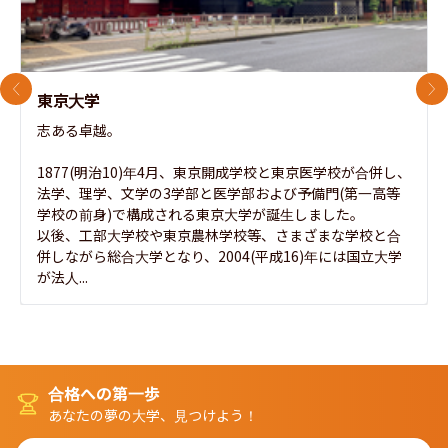
前のスライド
次
東京大学
志ある卓越。

1877(明治10)年4月、東京開成学校と東京医学校が合併し、
法学、理学、文学の3学部と医学部および予備門(第一高等
学校の前身)で構成される東京大学が誕生しました。

以後、工部大学校や東京農林学校等、さまざまな学校と合
併しながら総合大学となり、2004(平成16)年には国立大学
が法人...
合格への第一歩
あなたの夢の大学、見つけよう！