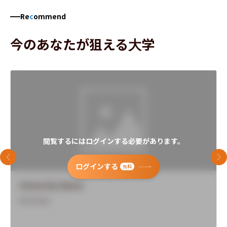
Re
c
ommend
今のあなたが狙える大学
閲覧するにはログインする必要があります。
前のスライド
次
ログインする
無料
University Name
Overview