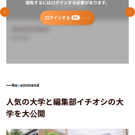
閲覧するにはログインする必要があります。
前のスライド
次
ログインする
無料
University Name
Overview
Re
c
ommend
人気の大学と編集部イチオシの大
学を大公開