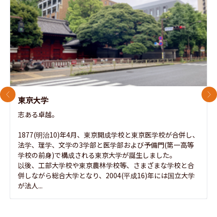
前のスライド
次
東京大学
志ある卓越。

1877(明治10)年4月、東京開成学校と東京医学校が合併し、
法学、理学、文学の3学部と医学部および予備門(第一高等
学校の前身)で構成される東京大学が誕生しました。

以後、工部大学校や東京農林学校等、さまざまな学校と合
併しながら総合大学となり、2004(平成16)年には国立大学
が法人...