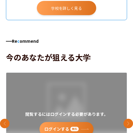
空間デザイン領域
学校を詳しく見る
Re
c
ommend
今のあなたが狙える大学
閲覧するにはログインする必要があります。
前のスライド
次
ログインする
無料