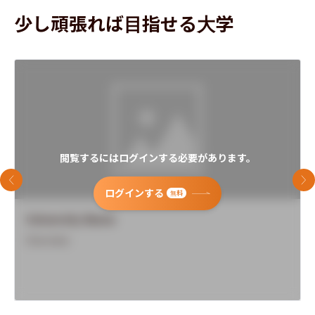
少し頑張れば目指せる大学
閲覧するにはログインする必要があります。
前のスライド
次
ログインする
無料
University Name
Overview