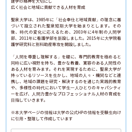
建学の精神を大切にし

広く社会と地域に貢献できる人材を育成

聖泉大学は、1985年に「社会奉仕と地域貢献」の理念に基
づいて設立された聖泉短期大学を始まりとします。その
後、時代の変化に応えるため、2003年に4年制の人間学
部、2011年に看護学部を新設しました。2015年に大学院看
護学研究科と別科助産専攻を開設しました。

「人間を尊重し理解する」を礎に、専門的教育を極めると
同時に広い視野を持ち、豊かな教養、寛容のある人間性の
ある人材を育みます。それを実現するために、聖泉大学が
持っているリソースを生かし、地域の人々・機関などと連
携し、地域の課題を研究・解決するのを通じた実践的教育
や、多様性の時代において学生一人ひとりのキャパシティ
ーを広げ、人間力豊かなプロフェッショナル人材の育成を
目指していきます。

※本大学ページの情報は大学の公式HPの情報を受験生向け
に引用・整理して作成しています