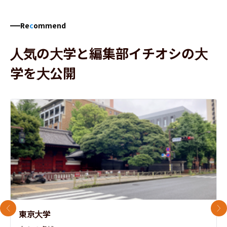
Re
c
ommend
人気の大学と編集部イチオシの大
学を大公開
前のスライド
次
東京大学