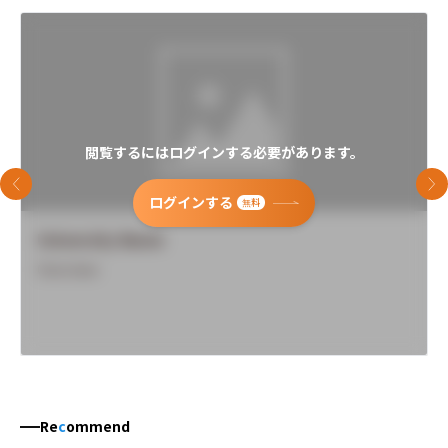
閲覧するにはログインする必要があります。
前のスライド
次
ログインする
無料
University Name
Overview
Re
c
ommend