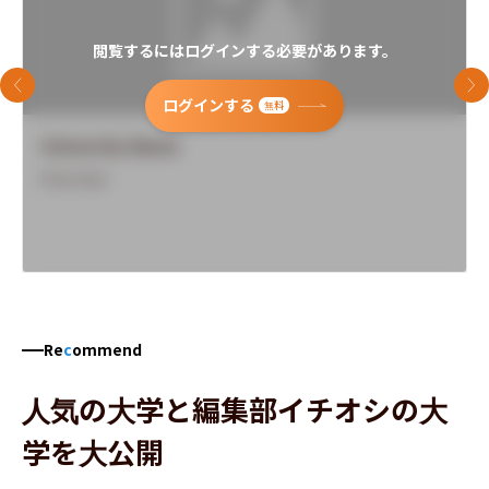
閲覧するにはログインする必要があります。
前のスライド
次
ログインする
無料
University Name
Overview
Re
c
ommend
人気の大学と編集部イチオシの大
学を大公開