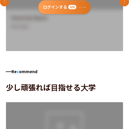
前のスライド
次
ログインする
無料
University Name
Overview
Re
c
ommend
少し頑張れば目指せる大学