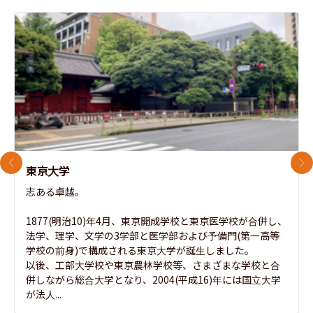
前のスライド
次
東京大学
志ある卓越。

1877(明治10)年4月、東京開成学校と東京医学校が合併し、
法学、理学、文学の3学部と医学部および予備門(第一高等
学校の前身)で構成される東京大学が誕生しました。

以後、工部大学校や東京農林学校等、さまざまな学校と合
併しながら総合大学となり、2004(平成16)年には国立大学
が法人...