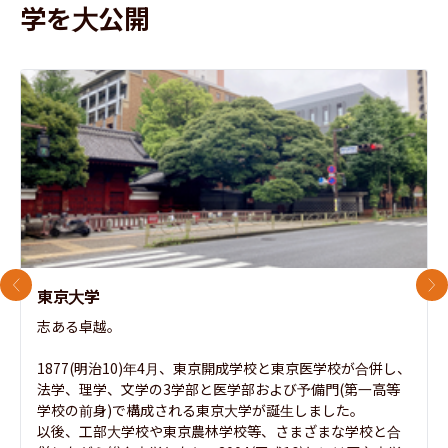
学を大公開
前のスライド
次
東京大学
志ある卓越。

1877(明治10)年4月、東京開成学校と東京医学校が合併し、
法学、理学、文学の3学部と医学部および予備門(第一高等
学校の前身)で構成される東京大学が誕生しました。

以後、工部大学校や東京農林学校等、さまざまな学校と合