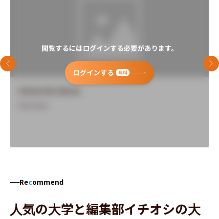
閲覧するにはログインする必要があります。
前のスライド
次
ログインする
無料
University Name
Overview
Re
c
ommend
人気の大学と編集部イチオシの大