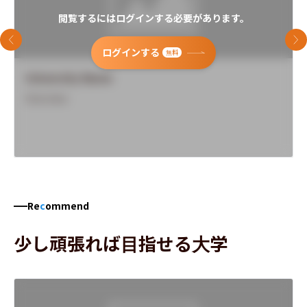
閲覧するにはログインする必要があります。
前のスライド
次
ログインする
無料
University Name
Overview
Re
c
ommend
少し頑張れば目指せる大学