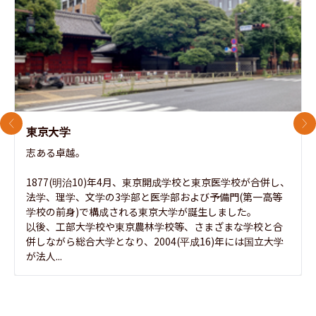
前のスライド
次
東京大学
志ある卓越。

1877(明治10)年4月、東京開成学校と東京医学校が合併し、
法学、理学、文学の3学部と医学部および予備門(第一高等
学校の前身)で構成される東京大学が誕生しました。

以後、工部大学校や東京農林学校等、さまざまな学校と合
併しながら総合大学となり、2004(平成16)年には国立大学
が法人...