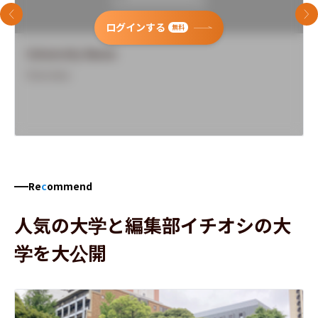
前のスライド
次
ログインする
無料
University Name
Overview
Re
c
ommend
人気の大学と編集部イチオシの大
学を大公開