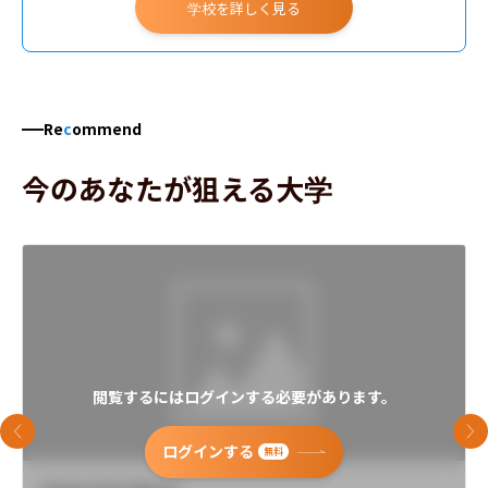
学校を詳しく見る
Re
c
ommend
今のあなたが狙える大学
閲覧するにはログインする必要があります。
前のスライド
次
ログインする
無料