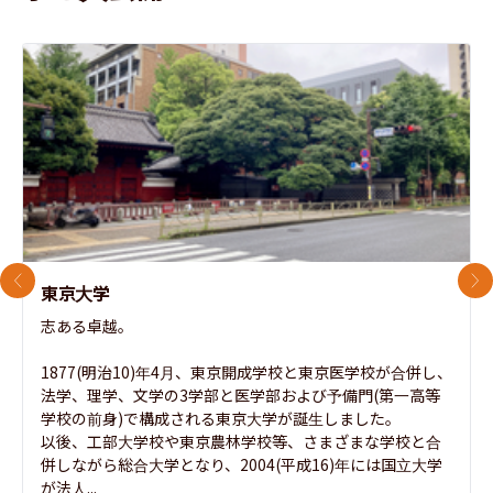
前のスライド
次
東京大学
志ある卓越。

1877(明治10)年4月、東京開成学校と東京医学校が合併し、
法学、理学、文学の3学部と医学部および予備門(第一高等
学校の前身)で構成される東京大学が誕生しました。

以後、工部大学校や東京農林学校等、さまざまな学校と合
併しながら総合大学となり、2004(平成16)年には国立大学
が法人...