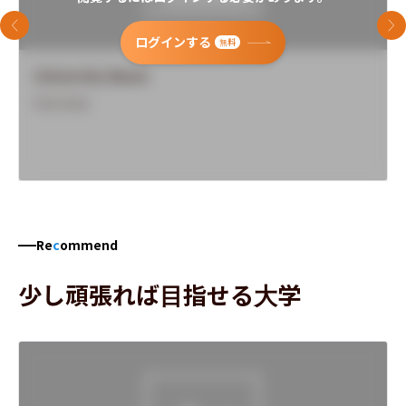
前のスライド
次
ログインする
無料
University Name
Overview
Re
c
ommend
少し頑張れば目指せる大学