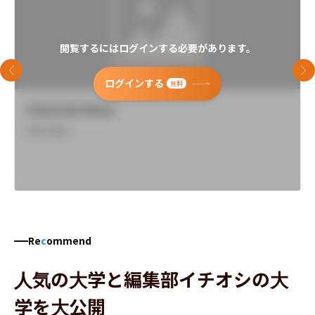
閲覧するにはログインする必要があります。
前のスライド
次
ログインする
無料
University Name
Overview
Re
c
ommend
人気の大学と編集部イチオシの大
学を大公開