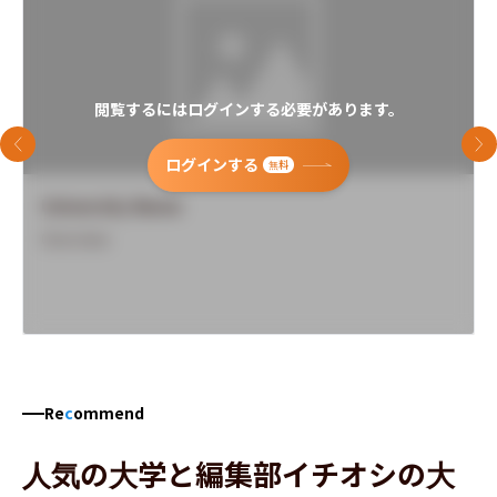
閲覧するにはログインする必要があります。
前のスライド
次
ログインする
無料
University Name
Overview
Re
c
ommend
人気の大学と編集部イチオシの大