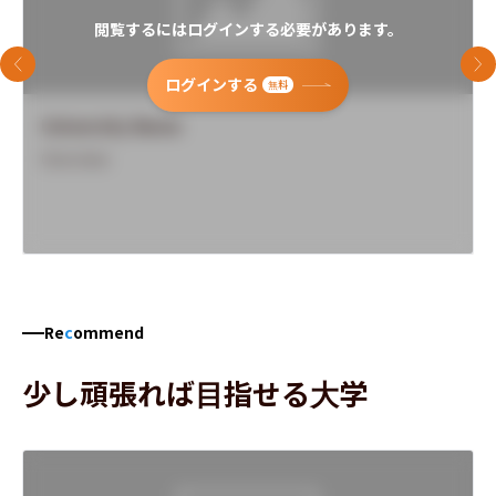
閲覧するにはログインする必要があります。
前のスライド
次
ログインする
無料
University Name
Overview
Re
c
ommend
少し頑張れば目指せる大学