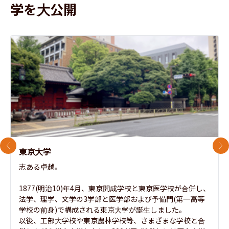
学を大公開
前のスライド
次
東京大学
志ある卓越。

1877(明治10)年4月、東京開成学校と東京医学校が合併し、
法学、理学、文学の3学部と医学部および予備門(第一高等
学校の前身)で構成される東京大学が誕生しました。

以後、工部大学校や東京農林学校等、さまざまな学校と合