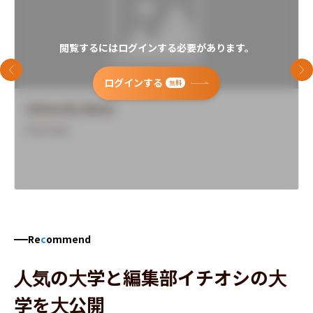
閲覧するにはログインする必要があります。
前のスライド
次
ログインする
無料
University Name
Overview
Re
c
ommend
人気の大学と編集部イチオシの大
学を大公開