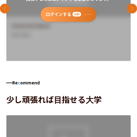
前のスライド
次
ログインする
無料
University Name
Overview
Re
c
ommend
少し頑張れば目指せる大学