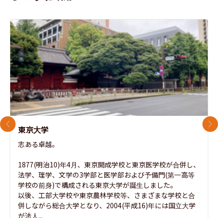
前のスライド
次
東京大学
志ある卓越。

1877(明治10)年4月、東京開成学校と東京医学校が合併し、
法学、理学、文学の3学部と医学部および予備門(第一高等
学校の前身)で構成される東京大学が誕生しました。

以後、工部大学校や東京農林学校等、さまざまな学校と合
併しながら総合大学となり、2004(平成16)年には国立大学
が法人...