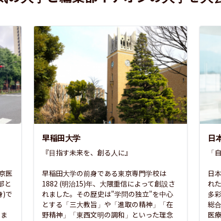
早稲田大学
日
『目指す未来を、創る人に』

「自
東京医
早稲田大学の前身である東京専門学校は
日本
部と
1882 (明治15)年、大隈重信によって創設さ
れ
)で
れました。その歴史は"学問の独立"を中心
多
とする「三大教旨」や「進取の精神」「在
総
さま
野精神」「東西文明の調和」といった理念
医