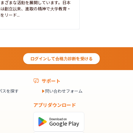
さまざまな活動を展開しています。日本
来を拓く人材を数多
学は創立以来、進取の精神で大学教育・
た。この建学の精神は、
をリード...
ログインして合格力診断を受ける
サポート
パスを探す
問い合わせフォーム
アプリダウンロード
Download on
Google Play