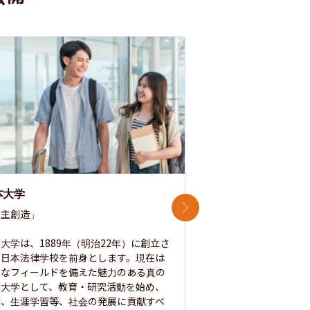
本大学
中央大学
次のスライド
主創造」

次世代を拓く「行動
「さらに開かれた大学
大学は、1889年（明治22年）に創立さ
た日本法律学校を前身とします。現在は
1885年に創立した
彩なフィールドを備えた魅力のある真の
ノ素ヲ養フ」という
合大学として、教育・研究活動を始め、
白門を象徴とする伝統
療、生涯学習等、社会の発展に貢献すべ
って築き、いつの時代