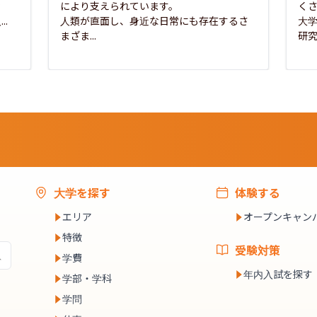
な
により支えられています。

く
..
人類が直面し、身近な日常にも存在するさ
大
まざま...
研究
大学を探す
体験する
エリア
オープンキャン
特徴
受験対策
学費
年内入試を探す
学部・学科
学問