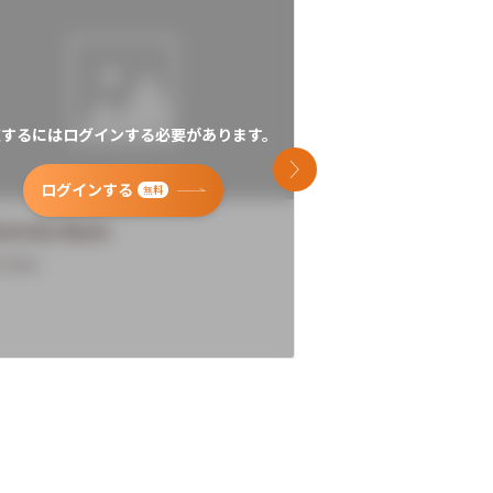
覧するにはログインする必要があります。
閲覧するにはログイン
次のスライド
ログインする
ログインす
無料
versity Name
University Name
rview
Overview