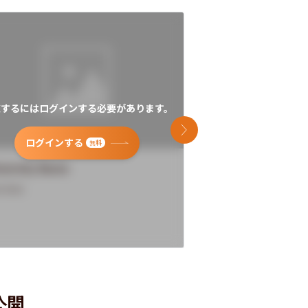
覧するにはログインする必要があります。
閲覧するにはログイン
次のスライド
ログインする
ログインす
無料
versity Name
University Name
rview
Overview
公開