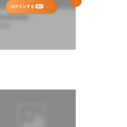
次のスライド
ログインする
ログインす
無料
versity Name
University Name
rview
Overview