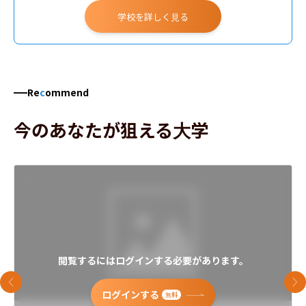
学校を詳しく見る
Re
c
ommend
今のあなたが狙える大学
閲覧するにはログインする必要があります。
前のスライド
次
ログインする
無料