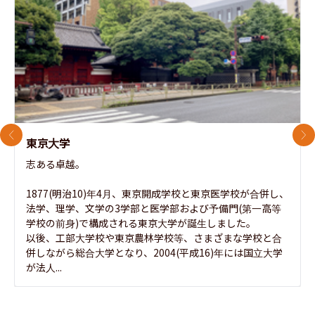
前のスライド
次
東京大学
志ある卓越。

1877(明治10)年4月、東京開成学校と東京医学校が合併し、
法学、理学、文学の3学部と医学部および予備門(第一高等
学校の前身)で構成される東京大学が誕生しました。

以後、工部大学校や東京農林学校等、さまざまな学校と合
併しながら総合大学となり、2004(平成16)年には国立大学
が法人...