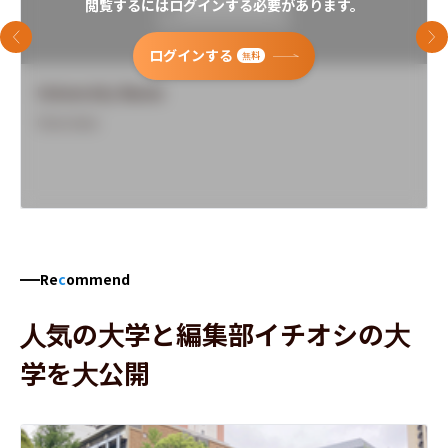
閲覧するにはログインする必要があります。
前のスライド
次
ログインする
無料
University Name
Overview
Re
c
ommend
人気の大学と編集部イチオシの大
学を大公開