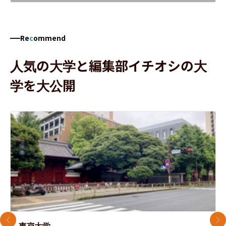
Re
c
ommend
人気の大学と編集部イチオシの大
学を大公開
前のスライド
次
東京大学