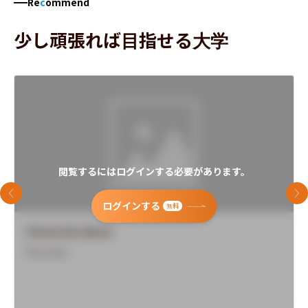
Re
c
ommend
少し頑張れば目指せる大学
閲覧するにはログインする必要があります。
前のスライド
次
ログインする
無料
University Name
Overview