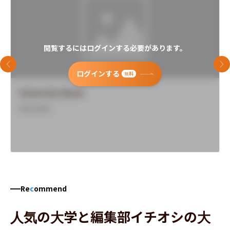
閲覧するにはログインする必要があります。
前のスライド
次
ログインする
無料
University Name
Overview
Re
c
ommend
人気の大学と編集部イチオシの大