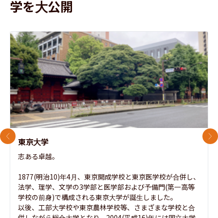
学を大公開
前のスライド
次
東京大学
志ある卓越。

1877(明治10)年4月、東京開成学校と東京医学校が合併し、
法学、理学、文学の3学部と医学部および予備門(第一高等
学校の前身)で構成される東京大学が誕生しました。

以後、工部大学校や東京農林学校等、さまざまな学校と合
併しながら総合大学となり、2004(平成16)年には国立大学