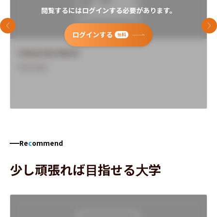
閲覧するにはログインする必要があります。
前のスライド
次
ログインする
無料
University Name
Overview
Re
c
ommend
少し頑張れば目指せる大学