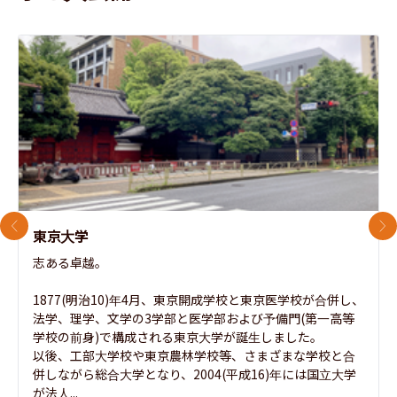
前のスライド
次
東京大学
志ある卓越。

1877(明治10)年4月、東京開成学校と東京医学校が合併し、
法学、理学、文学の3学部と医学部および予備門(第一高等
学校の前身)で構成される東京大学が誕生しました。

以後、工部大学校や東京農林学校等、さまざまな学校と合
併しながら総合大学となり、2004(平成16)年には国立大学
が法人...