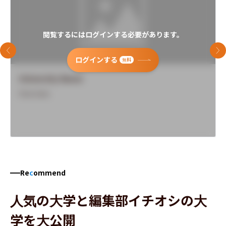
閲覧するにはログインする必要があります。
前のスライド
次
ログインする
無料
University Name
Overview
Re
c
ommend
人気の大学と編集部イチオシの大
学を大公開