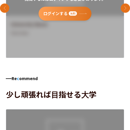
前のスライド
次
ログインする
無料
University Name
Overview
Re
c
ommend
少し頑張れば目指せる大学