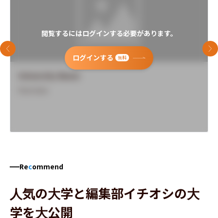
閲覧するにはログインする必要があります。
前のスライド
次
ログインする
無料
University Name
Overview
Re
c
ommend
人気の大学と編集部イチオシの大
学を大公開