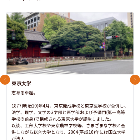
前のスライド
次
東京大学
志ある卓越。

1877(明治10)年4月、東京開成学校と東京医学校が合併し、
法学、理学、文学の3学部と医学部および予備門(第一高等
学校の前身)で構成される東京大学が誕生しました。

以後、工部大学校や東京農林学校等、さまざまな学校と合
併しながら総合大学となり、2004(平成16)年には国立大学
が法人...