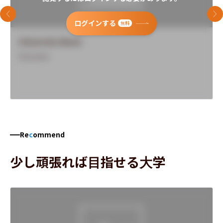
前のスライド
次
ログインする
無料
University Name
Overview
Re
c
ommend
少し頑張れば目指せる大学