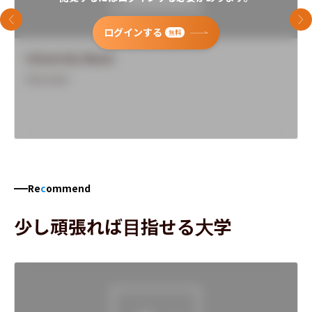
前のスライド
次
ログインする
無料
University Name
Overview
Re
c
ommend
少し頑張れば目指せる大学