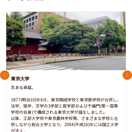
前のスライド
次
東京大学
志ある卓越。

1877(明治10)年4月、東京開成学校と東京医学校が合併し、
法学、理学、文学の3学部と医学部および予備門(第一高等
学校の前身)で構成される東京大学が誕生しました。

以後、工部大学校や東京農林学校等、さまざまな学校と合
併しながら総合大学となり、2004(平成16)年には国立大学
が法人...