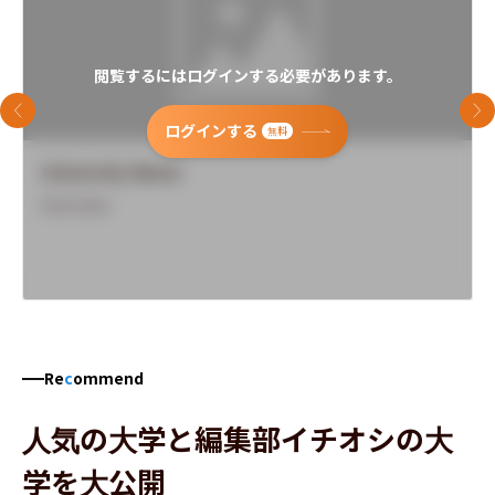
閲覧するにはログインする必要があります。
前のスライド
次
ログインする
無料
University Name
Overview
Re
c
ommend
人気の大学と編集部イチオシの大
学を大公開