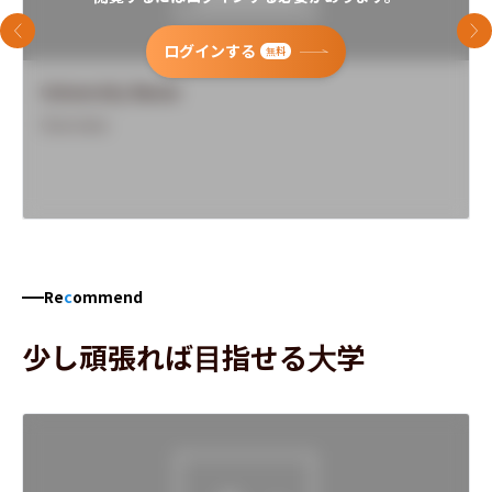
前のスライド
次
ログインする
無料
University Name
Overview
Re
c
ommend
少し頑張れば目指せる大学