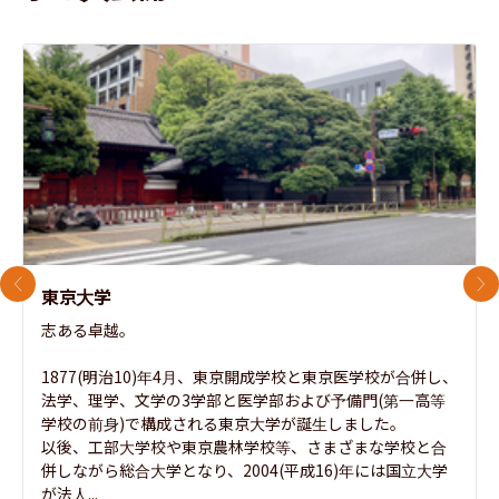
前のスライド
次
東京大学
志ある卓越。

1877(明治10)年4月、東京開成学校と東京医学校が合併し、
法学、理学、文学の3学部と医学部および予備門(第一高等
学校の前身)で構成される東京大学が誕生しました。

以後、工部大学校や東京農林学校等、さまざまな学校と合
併しながら総合大学となり、2004(平成16)年には国立大学
が法人...