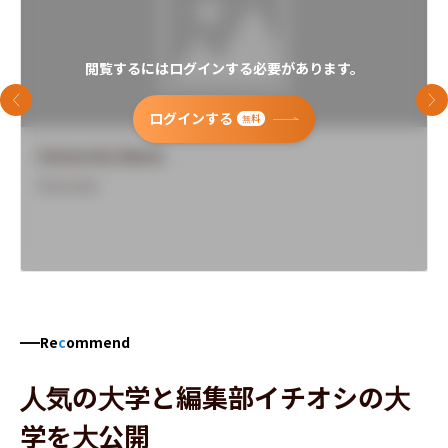
閲覧するにはログインする必要があります。
前のスライド
次
ログインする
無料
University Name
Overview
Re
c
ommend
人気の大学と編集部イチオシの大
学を大公開