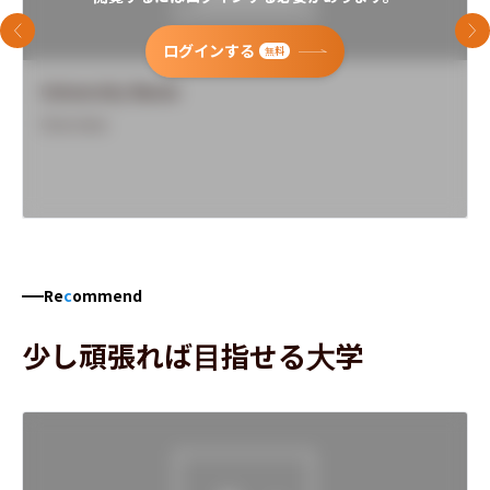
前のスライド
次
ログインする
無料
University Name
Overview
Re
c
ommend
少し頑張れば目指せる大学