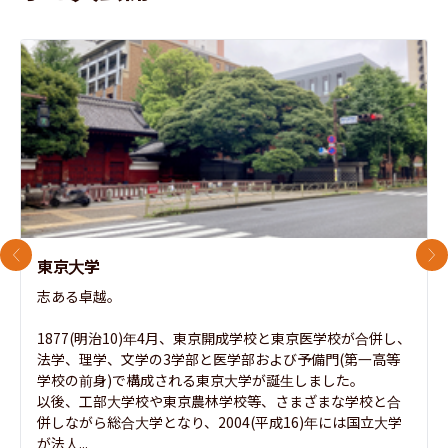
前のスライド
次
東京大学
志ある卓越。

1877(明治10)年4月、東京開成学校と東京医学校が合併し、
法学、理学、文学の3学部と医学部および予備門(第一高等
学校の前身)で構成される東京大学が誕生しました。

以後、工部大学校や東京農林学校等、さまざまな学校と合
併しながら総合大学となり、2004(平成16)年には国立大学
が法人...