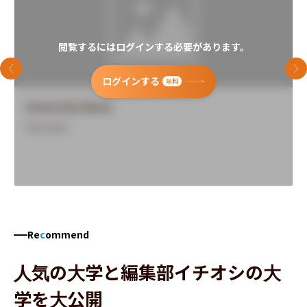
閲覧するにはログインする必要があります。
前のスライド
次
ログインする
無料
University Name
Overview
Re
c
ommend
人気の大学と編集部イチオシの大
学を大公開