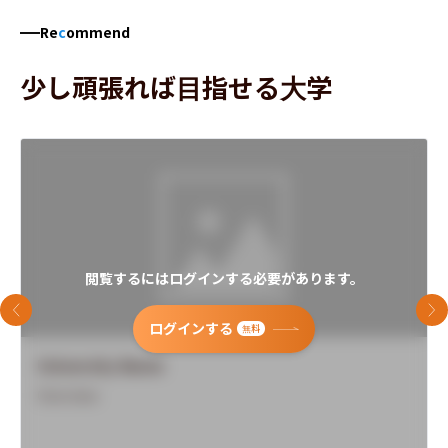
Re
c
ommend
少し頑張れば目指せる大学
閲覧するにはログインする必要があります。
前のスライド
次
ログインする
無料
University Name
Overview