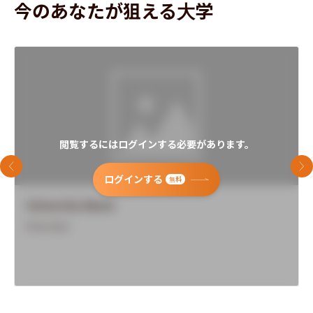
今のあなたが狙える大学
閲覧するにはログインする必要があります。
前のスライド
次
ログインする
無料
University Name
Overview