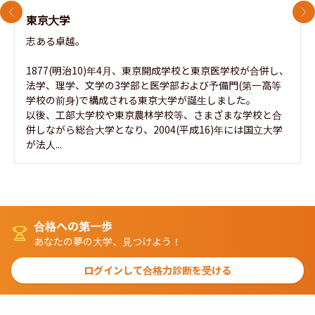
前のスライド
次
東京大学
志ある卓越。

1877(明治10)年4月、東京開成学校と東京医学校が合併し、
法学、理学、文学の3学部と医学部および予備門(第一高等
学校の前身)で構成される東京大学が誕生しました。

以後、工部大学校や東京農林学校等、さまざまな学校と合
併しながら総合大学となり、2004(平成16)年には国立大学
が法人...
合格への第一歩
あなたの夢の大学、見つけよう！
ログインして合格力診断を受ける