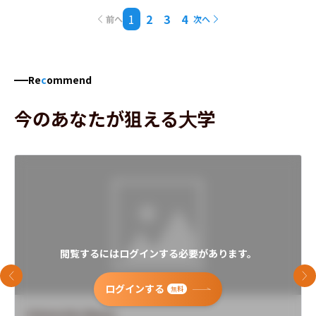
1
2
3
4
前へ
次へ
Re
c
ommend
今のあなたが狙える大学
閲覧するにはログインする必要があります。
前のスライド
次
ログインする
無料
University Name