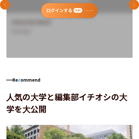
前のスライド
次
ログインする
無料
University Name
Overview
Re
c
ommend
人気の大学と編集部イチオシの大
学を大公開