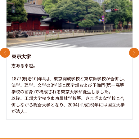
前のスライド
次
東京大学
志ある卓越。

1877(明治10)年4月、東京開成学校と東京医学校が合併し、
法学、理学、文学の3学部と医学部および予備門(第一高等
学校の前身)で構成される東京大学が誕生しました。

以後、工部大学校や東京農林学校等、さまざまな学校と合
併しながら総合大学となり、2004(平成16)年には国立大学
が法人...