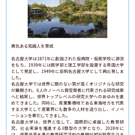
勇気ある知識人を育成

名古屋大学は1871年に創設された仮病院・仮医学校に源流
をもち、1939年には医学部と理工学部を設置する帝国大学
として発足し、1949年に新制名古屋大学として再出発しま
した。

名古屋大学では世界に類のない質が高くオリジナルな研究
が展開され、6人のノーベル賞受賞者に代表される研究成果
へと結実し、世界トップレベルの研究大学へのあゆみを進
めてきました。同時に、産業集積地である東海地方を代表
する大学として産業界にも数多の人材を送り出し、イノベ
ーションを牽引してきました。

名古屋大学は、世界と伍して、国際的に卓越した教育研
究、社会実装を推進する3類型の大学となり、2018年に
は、世界最高水準の教育研究活動の展開が相当程度見込ま