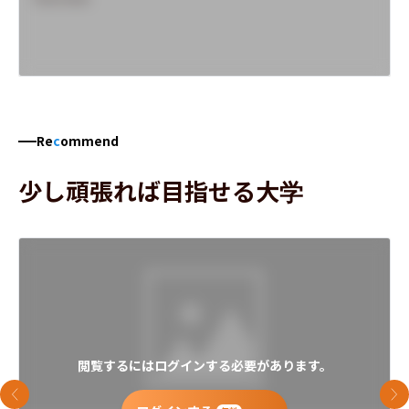
Re
c
ommend
少し頑張れば目指せる大学
閲覧するにはログインする必要があります。
前のスライド
次