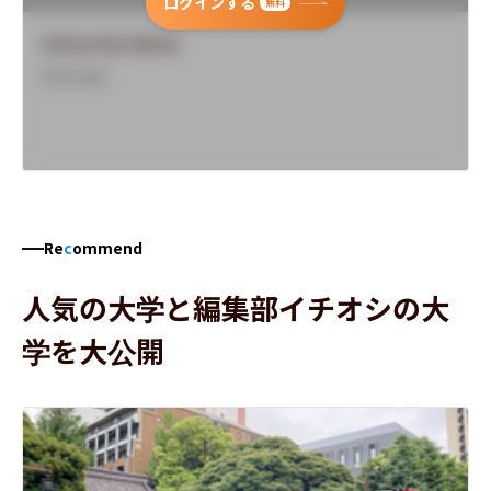
ログインする
無料
University Name
Overview
Re
c
ommend
人気の大学と編集部イチオシの大
学を大公開