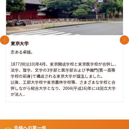
前のスライド
次
東京大学
志ある卓越。

1877(明治10)年4月、東京開成学校と東京医学校が合併し、
法学、理学、文学の3学部と医学部および予備門(第一高等
学校の前身)で構成される東京大学が誕生しました。

以後、工部大学校や東京農林学校等、さまざまな学校と合
併しながら総合大学となり、2004(平成16)年には国立大学
が法人...
合格への第一歩