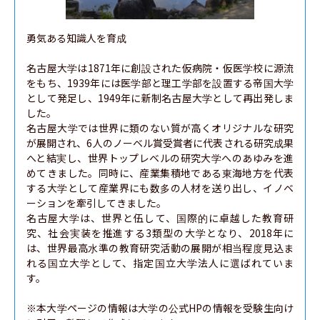
勇気ある知識人を育成

名古屋大学は1871年に創設された仮病院・仮医学校に源流
をもち、1939年には医学部と理工学部を設置する帝国大学
として発足し、1949年に新制名古屋大学として再出発しま
した。

名古屋大学では世界に類のない質が高くオリジナルな研究
が展開され、6人のノーベル賞受賞者に代表される研究成果
へと結実し、世界トップレベルの研究大学へのあゆみを進
めてきました。同時に、産業集積地である東海地方を代表
する大学として産業界にも数多の人材を送り出し、イノベ
ーションを牽引してきました。

名古屋大学は、世界と伍して、国際的に卓越した教育研
究、社会実装を推進する3類型の大学となり、2018年に
は、世界最高水準の教育研究活動の展開が相当程度見込ま
れる国立大学として、指定国立大学法人に選ばれていま
す。

※本大学ページの情報は大学の公式HPの情報を受験生向け