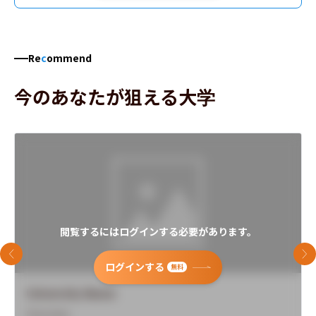
Re
c
ommend
今のあなたが狙える大学
閲覧するにはログインする必要があります。
前のスライド
次
ログインする
無料
University Name
Overview