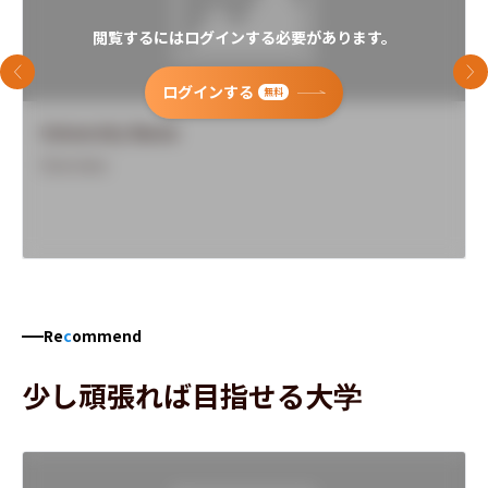
閲覧するにはログインする必要があります。
前のスライド
次
ログインする
無料
University Name
Overview
Re
c
ommend
少し頑張れば目指せる大学