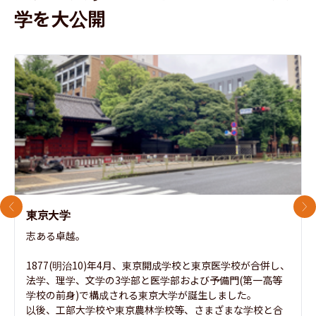
学を大公開
前のスライド
次
東京大学
志ある卓越。

1877(明治10)年4月、東京開成学校と東京医学校が合併し、
法学、理学、文学の3学部と医学部および予備門(第一高等
学校の前身)で構成される東京大学が誕生しました。

以後、工部大学校や東京農林学校等、さまざまな学校と合