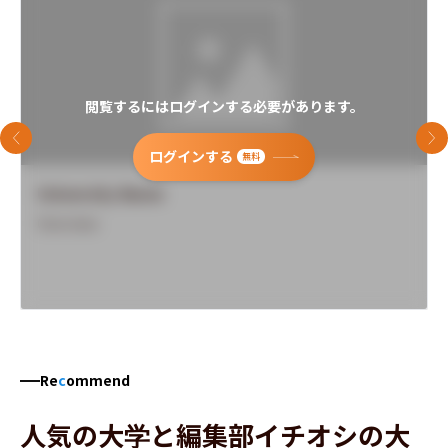
閲覧するにはログインする必要があります。
前のスライド
次
ログインする
無料
University Name
Overview
Re
c
ommend
人気の大学と編集部イチオシの大