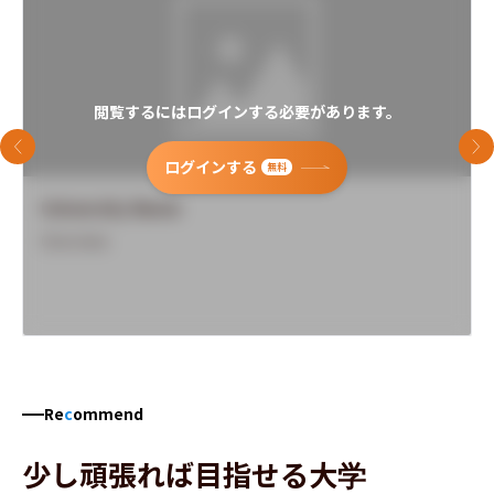
閲覧するにはログインする必要があります。
前のスライド
次
ログインする
無料
University Name
Overview
Re
c
ommend
少し頑張れば目指せる大学