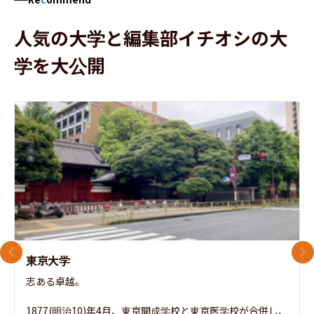
人気の大学と編集部イチオシの大
学を大公開
前のスライド
次
東京大学
志ある卓越。

1877(明治10)年4月、東京開成学校と東京医学校が合併し、