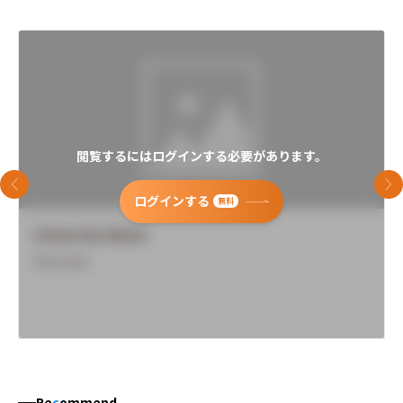
閲覧するにはログインする必要があります。
前のスライド
次
ログインする
無料
University Name
Overview
Re
c
ommend