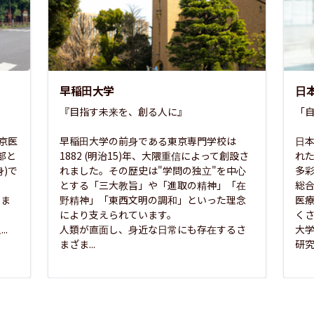
早稲田大学
日
『目指す未来を、創る人に』

「自
東京医
早稲田大学の前身である東京専門学校は
日本
部と
1882 (明治15)年、大隈重信によって創設さ
れ
)で
れました。その歴史は"学問の独立"を中心
多
とする「三大教旨」や「進取の精神」「在
総
さま
野精神」「東西文明の調和」といった理念
医
な
により支えられています。

く
..
人類が直面し、身近な日常にも存在するさ
大
まざま...
研究