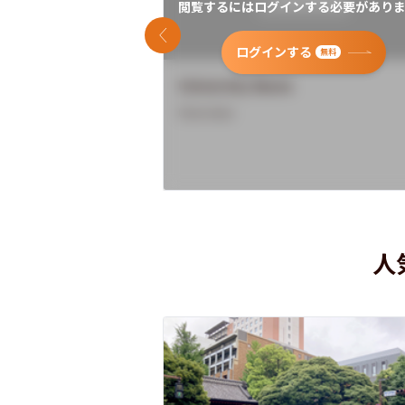
閲覧するにはログインする必要がありま
前のスライド
ログインする
無料
University Name
Overview
人