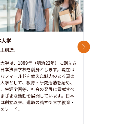
本大学
中央大学
次のスライド
主創造」

次世代を拓く「行動
「さらに開かれた大学
大学は、1889年（明治22年）に創立さ
た日本法律学校を前身とします。現在は
1885年に創立した
彩なフィールドを備えた魅力のある真の
ノ素ヲ養フ」という
合大学として、教育・研究活動を始め、
白門を象徴とする伝統
療、生涯学習等、社会の発展に貢献すべ
って築き、いつの時代
さまざまな活動を展開しています。日本
来を拓く人材を数多
学は創立以来、進取の精神で大学教育・
た。この建学の精神は、
をリード...