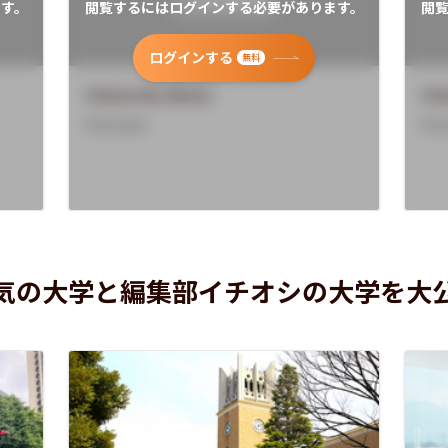
す。
閲覧するにはログインする必要があります。
閲
ログインする
無料
University Name
Uni
Overview
Ove
気の大学と編集部イチオシの大学を大