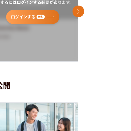
覧するにはログインする必要があります。
閲覧するにはログイン
次のスライド
ログインする
ログインす
無料
versity Name
University Name
rview
Overview
公開