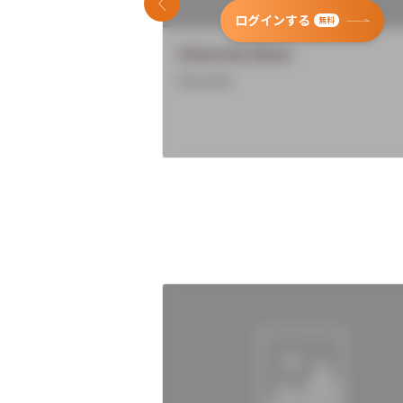
前のスライド
ログインする
無料
University Name
Overview