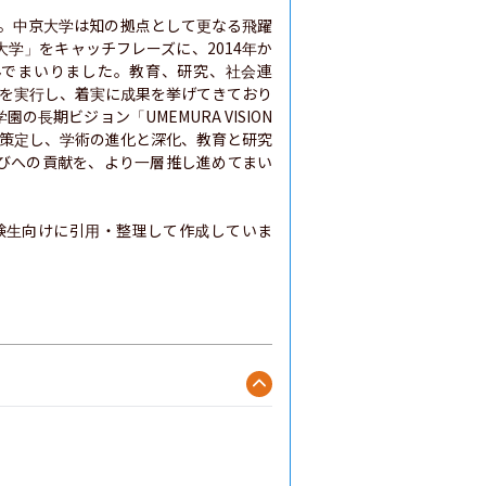
た。中京大学は知の拠点として更なる飛躍
学」をキャッチフレーズに、2014年か
組んでまいりました。教育、研究、社会連
画を実行し、着実に成果を挙げてきており
期ビジョン「UMEMURA VISION 
3」を策定し、学術の進化と深化、教育と研究
びへの貢献を、より一層推し進めてまい
験生向けに引用・整理して作成していま