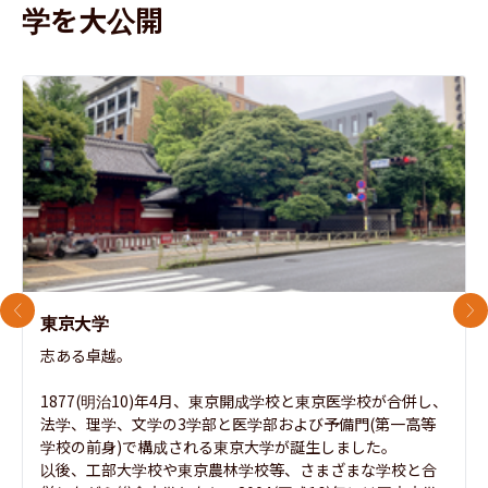
学を大公開
前のスライド
次
東京大学
志ある卓越。

1877(明治10)年4月、東京開成学校と東京医学校が合併し、
法学、理学、文学の3学部と医学部および予備門(第一高等
学校の前身)で構成される東京大学が誕生しました。

以後、工部大学校や東京農林学校等、さまざまな学校と合