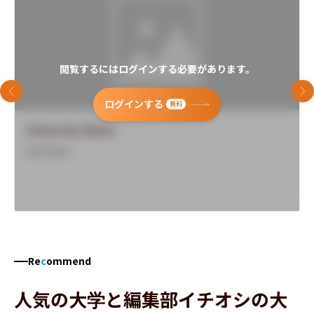
閲覧するにはログインする必要があります。
前のスライド
次
ログインする
無料
University Name
Overview
Re
c
ommend
人気の大学と編集部イチオシの大