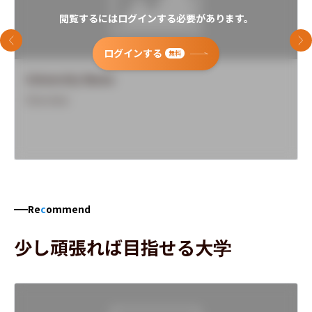
閲覧するにはログインする必要があります。
前のスライド
次
ログインする
無料
University Name
Overview
Re
c
ommend
少し頑張れば目指せる大学