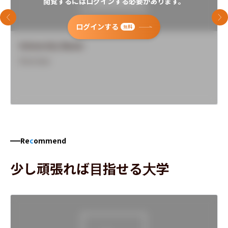
閲覧するにはログインする必要があります。
前のスライド
次
ログインする
無料
University Name
Overview
Re
c
ommend
少し頑張れば目指せる大学