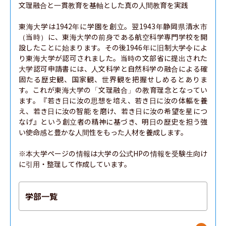
文理融合と一貫教育を基軸とした真の人間教育を実践

東海大学は1942年に学園を創立。翌1943年静岡県清水市
（当時）に、東海大学の前身である航空科学専門学校を開
設したことに始まります。その後1946年に旧制大学令によ
り東海大学が認可されました。当時の文部省に提出された
大学認可申請書には、人文科学と自然科学の融合による確
固たる歴史観、国家観、世界観を把握せしめるとありま
す。これが東海大学の「文理融合」の教育理念となってい
ます。『若き日に汝の思想を培え、若き日に汝の体軀を養
え、若き日に汝の智能 を磨け、若き日に汝の希望を星につ
なげ』という創立者の精神に基づき、明日の歴史を担う強
い使命感と豊かな人間性をもった人材を養成します。

※本大学ページの情報は大学の公式HPの情報を受験生向け
に引用・整理して作成しています。
学部一覧