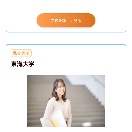
航空宇宙工学科
電気工学科
学校を詳しく見る
電子工学科
物質応用化学科
物理学科（理工学部）
私立大学
生産工学部
東海大学
工学部
生物資源科学部