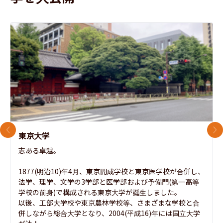
前のスライド
次
東京大学
志ある卓越。

1877(明治10)年4月、東京開成学校と東京医学校が合併し、
法学、理学、文学の3学部と医学部および予備門(第一高等
学校の前身)で構成される東京大学が誕生しました。

以後、工部大学校や東京農林学校等、さまざまな学校と合
併しながら総合大学となり、2004(平成16)年には国立大学