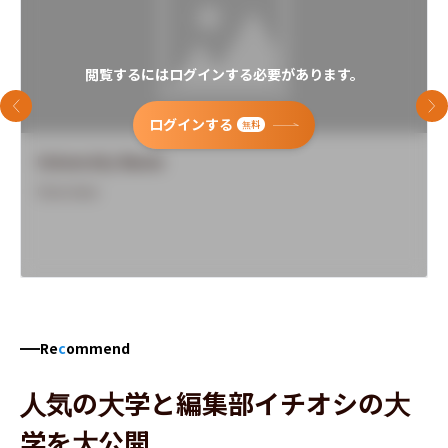
閲覧するにはログインする必要があります。
前のスライド
次
ログインする
無料
University Name
Overview
Re
c
ommend
人気の大学と編集部イチオシの大
学を大公開