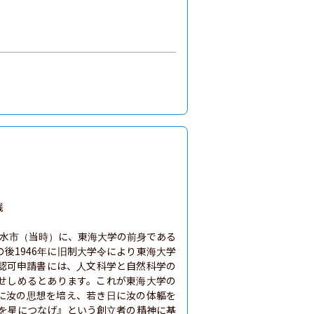


県清水市（当時）に、東海大学の前身である
後1946年に旧制大学令により東海大学
認可申請書には、人文科学と自然科学の
せしめるとあります。これが東海大学の
に汝の思想を培え、若き日に汝の体軀を
望を星につなげ』という創立者の精神に基