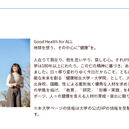
Good Health for ALL

地球を想う、その中⼼に“健康”を。

人在りて我在り、他を思いやり、慈しむ心。それが
学は180年以上にわたり、この仁の精神に基づき、
ました。日々移り変わりゆく今日だからこそ、とも
能な未来を創る「健康総合大学・大学院」として、人
出身校、国籍、性による差別無く優秀な人材を求め
の学風を掲げ、「教育」「研究」「診療・実践」を
ポーツ、人々の健康を支える人材の育成・輩出に取り
※本大学ページの情報は大学の公式HPの情報を受
す。