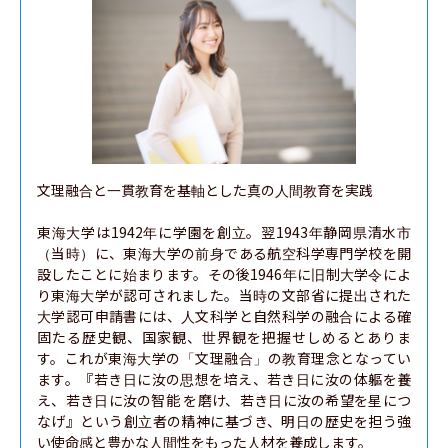
生物資源科学部
文理融合と一貫教育を基軸とした真の人間教育を実践

東海大学は1942年に学園を創立。翌1943年静岡県清水市
（当時）に、東海大学の前身である航空科学専門学校を開
設したことに始まります。その後1946年に旧制大学令によ
り東海大学が認可されました。当時の文部省に提出された
大学認可申請書には、人文科学と自然科学の融合による確
固たる歴史観、国家観、世界観を把握せしめるとありま
す。これが東海大学の「文理融合」の教育理念となってい
ます。『若き日に汝の思想を培え、若き日に汝の体軀を養
え、若き日に汝の智能 を磨け、若き日に汝の希望を星につ
なげ』という創立者の精神に基づき、明日の歴史を担う強
い使命感と豊かな人間性をもった人材を養成します。
