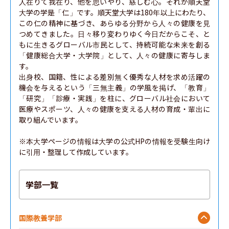
人在りて我在り、他を思いやり、慈しむ心。それが順天堂
大学の学是「仁」です。順天堂大学は180年以上にわたり、
この仁の精神に基づき、あらゆる分野から人々の健康を見
つめてきました。日々移り変わりゆく今日だからこそ、と
もに生きるグローバル市民として、持続可能な未来を創る
「健康総合大学・大学院」として、人々の健康に寄与しま
す。

出身校、国籍、性による差別無く優秀な人材を求め活躍の
機会を与えるという「三無主義」の学風を掲げ、「教育」
「研究」「診療・実践」を柱に、グローバル社会において
医療やスポーツ、人々の健康を支える人材の育成・輩出に
取り組んでいます。

※本大学ページの情報は大学の公式HPの情報を受験生向け
に引用・整理して作成しています。
学部一覧
国際教養学部