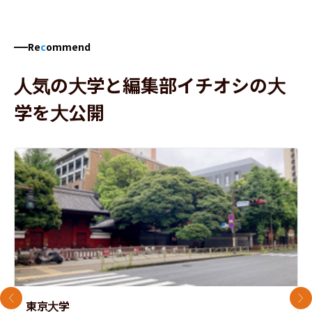
Re
c
ommend
人気の大学と編集部イチオシの大
学を大公開
前のスライド
次
東京大学