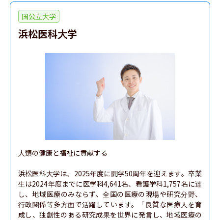
理学部
国公立大学
浜松医科大学
情報理工学部
人文学部
文理融合学部
国際文化学部
人類の健康と福祉に貢献する

浜松医科大学は、2025年度に開学50周年を迎えます。卒業
生は2024年度までに医学科4,641名、看護学科1,757名に達
し、地域医療のみならず、全国の医療の現場や研究分野、
行政関係等多方面で活躍しています。「良質な医療人を育
成し、独創性のある研究成果を世界に発言し、地域医療の