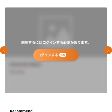
閲覧するにはログインする必要があります。
前のスライド
次
ログインする
無料
University Name
Overview
Re
c
ommend