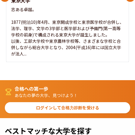
東京大学
志ある卓越。

1877(明治10)年4月、東京開成学校と東京医学校が合併し、
法学、理学、文学の3学部と医学部および予備門(第一高等
学校の前身)で構成される東京大学が誕生しました。

以後、工部大学校や東京農林学校等、さまざまな学校と合
併しながら総合大学となり、2004(平成16)年には国立大学
が法人...
合格への第一歩
あなたの夢の大学、見つけよう！
ログインして合格力診断を受ける
ベストマッチな大学を探す