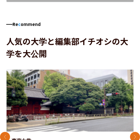
Re
c
ommend
人気の大学と編集部イチオシの大
学を大公開
前のスライド
次