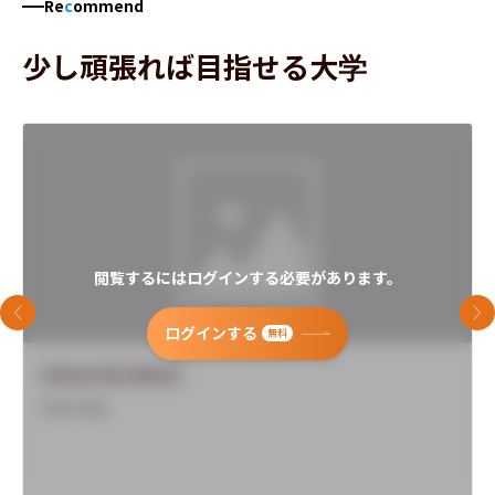
Re
c
ommend
少し頑張れば目指せる大学
閲覧するにはログインする必要があります。
前のスライド
次
ログインする
無料
University Name
Overview